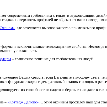
ет современным требованиям к тепло- и звукоизоляции, дизайн
а гладкая поверхность профилей не обременит вас в повседневно
«Эконом»
, где сочетаются высокое качество применяемого профи
 формы и исключительные теплозащитные свойства. Несмотря на
повышенную влажность.
артиры
– грациозное решение для требовательных людей.
ожением Ваших средств, если Вы цените атмосферу света, теп
овая фигурная створка и декоративный штапик с изящным рель
онирует с их способностью надежно беречь тепло даже в сильные
ние –
«Коттедж Делюкс»
. С этим оконным профилем ваш дом стан