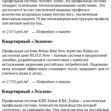
Профильная система Novotex Termo Эта профильная система
обладает отличными теплоизоляционными свойствами. Это
достигается за счет увеличения ширины профиля и
количества воздушных камер внутри него. увеличенная
монтажная ширина 70 мм пятикамерная конструкция профиля
элегантный контур бла...
от
2 673
руб./м²
→
Подробнее о пакете
Квартирный «Эконом»
Профильная система Rehau Blitz New Качество Rehau по
доступной цене BLITZ New – базовая система в продуктовой
линейке, разработанная в соответствии с наиболее
актуальными запросами российских потребителей. Надежные
окна, которые эффективно сохраняют тепло, защищают дом от
уличного шума и легко...
от
2 733
руб./м²
→
Подробнее о пакете
Квартирный «Эталон»
Профильная система KBE Etalon KBE_Etalon – классическая
профильная система, технология производства которой
«отточена» до совершенства. Она представлена на российском