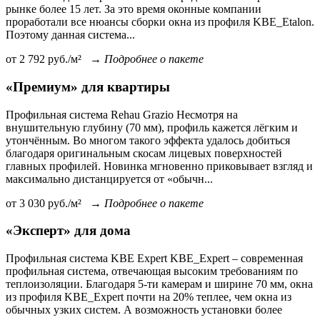
рынке более 15 лет. За это время оконные компании
проработали все нюансы сборки окна из профиля KBE_Etalon.
Поэтому данная система...
от
2 792
руб./м²
→
Подробнее о пакете
«Премиум» для квартиры
Профильная система Rehau Grazio Несмотря на
внушительную глубину (70 мм), профиль кажется лёгким и
утончённым. Во многом такого эффекта удалось добиться
благодаря оригинальным скосам лицевых поверхностей
главных профилей. Новинка мгновенно приковывает взгляд и
максимально дистанцируется от «обычн...
от
3 030
руб./м²
→
Подробнее о пакете
«Эксперт» для дома
Профильная система KBE Expert KBE_Expert – современная
профильная система, отвечающая высоким требованиям по
теплоизоляции. Благодаря 5-ти камерам и ширине 70 мм, окна
из профиля KBE_Expert почти на 20% теплее, чем окна из
обычных узких систем. А возможность установки более