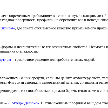
ет современным требованиям к тепло- и звукоизоляции, дизайн
а гладкая поверхность профилей не обременит вас в повседневно
«Эконом»
, где сочетаются высокое качество применяемого профи
 формы и исключительные теплозащитные свойства. Несмотря на
повышенную влажность.
артиры
– грациозное решение для требовательных людей.
ожением Ваших средств, если Вы цените атмосферу света, теп
овая фигурная створка и декоративный штапик с изящным рель
онирует с их способностью надежно беречь тепло даже в сильные
ние –
«Коттедж Делюкс»
. С этим оконным профилем ваш дом стан